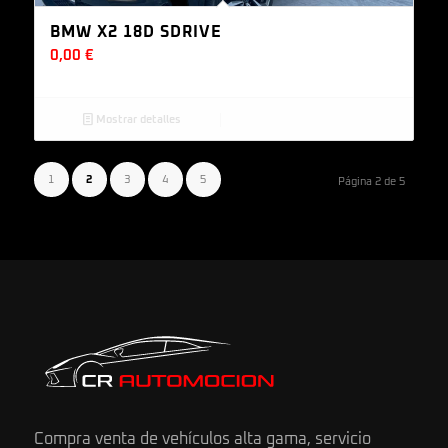
BMW X2 18D SDRIVE
0,00
€
Mostrar detalles
1
2
3
4
5
Página 2 de 5
Compra venta de vehículos alta gama, servicio