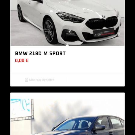
BMW 218D M SPORT
0,00
€
Mostrar detalles